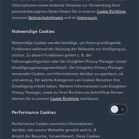
Informationen sowie konkrete Hinweise zur Verwendung Ihrer
Verkauf
personenbezogenen Daten finden Sie in unserer
Cookie Richtlinie
,
Geschlossen
,
öffnet am
Montag 07:00
unserem
Datenschutzhinweis
und im
Impressum
.
Notwendige Cookies
Service
Geschlossen
,
öffnet am
Montag 07:00
Notwendige Cookies werden benötigt, um Ihnen grundlegende
Funktionen während der Nutzung der Webseite zur Verfügung zu
stellen. Zu diesen Funktionen gehört z. B. der
Fahrzeugkonfigurator oder der Ensighten Privacy Manager (unser
Einwilligungsmanagementtool). Der Ensighten Privacy Manager
Zurück nach oben
verwendet Cookies, um Informationen darüber zu speichern, ob
und wenn ja, für welche Kategorien von Cookies Benutzer ihre
Einwilligung erteilt haben. Weitere Informationen zum Ensighten
Modelle
Privacy Manager, sowie zu Ihren Rechten als betroffene Person
können Sie in unserer
Cookie Richtlinie
nachlesen.
Kaufen & leasen
Alle Modelle
Performance Cookies
Modelle vergleichen
Service & Zubehör
Performance Cookies sammeln Informationen
Neuwagensuche
darüber, wie unsere Webseite genutzt wird (z. B.
Elektromodelle
Anzahl der Besuche, Verweildauer). Diese Cookies
Gebrauchtwagensuche