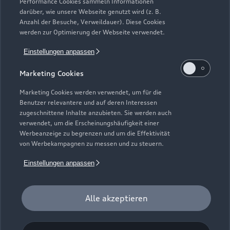
Service & Zubehör
Performance Cookies sammeln Informationen
Neuwagensuche
darüber, wie unsere Webseite genutzt wird (z. B.
Elektromodelle
Anzahl der Besuche, Verweildauer). Diese Cookies
Gebrauchtwagensuche
Support
werden zur Optimierung der Webseite verwendet.
Saisonale Angebote
Plug-in-Hybride
Gebrauchtwagen
Einstellungen anpassen
Audi Services
Über Audi
Kundenservice
Finanzierung
Marketing Cookies
Garantie
Händlersuche
Aktionen & Angebote
Unternehmen
Marketing Cookies werden verwendet, um für die
Audi digital services
Benutzer relevantere und auf deren Interessen
Audi Code
Geschäftskunden
Karriere
zugeschnittene Inhalte anzubieten. Sie werden auch
myAudi
verwendet, um die Erscheinungshäufigkeit einer
Häufige Fragen (FAQ)
Investor Relations
Werbeanzeige zu begrenzen und um die Effektivität
© 2026 AUDI AG. Alle Rechte vorbehalten
von Werbekampagnen zu messen und zu steuern.
Audi Online Beratung
Presse & Media Center
Impressum
Rechtliches
Hinweisgebersystem
Einstellungen anpassen
Online-Terminvereinbarung
Datenschutz
Datenschutzinformation
Cookie-Einstellungen
Servicekontakt
Cookie-Richtlinie
Barrierefreiheit
Audi erleben
Alle akzeptieren
Digital Services Act
EU Data Act
Bordbuch & Bedienungsanleitungen
Newsletter
Verträge kündigen